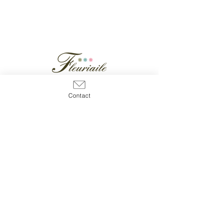
フルリエール株式会社は、埼玉県を拠点とした石
Contact
鹸、コスメなどのオリジナル製品の製造を行って
います。OEM石けん事業では、自然由来の原料
を使用したナチュラルコスメを製造。自社で処方
開発から製造まで一貫して行っているため、極小
ロット50個から製造可能です。
フルリエール株式会社
化粧品製造販売業 11C0X10109
化粧品製造業 11CZ200477
© 2018 by fleurialie